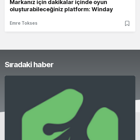
Markanız için dakikalar içinde oyun
oluşturabileceğiniz platform: Winday
Emre Tokses
Sıradaki haber