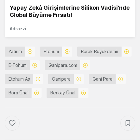
Yapay Zekâ Girişimlerine Silikon Vadisi'nde
Global Büyüme Fırsatı!
Adrazzi
Yatırım
Etohum
Burak Büyükdemir
E-Tohum
Ganipara.com
Etohum Aş
Ganipara
Gani Para
Bora Ünal
Berkay Ünal