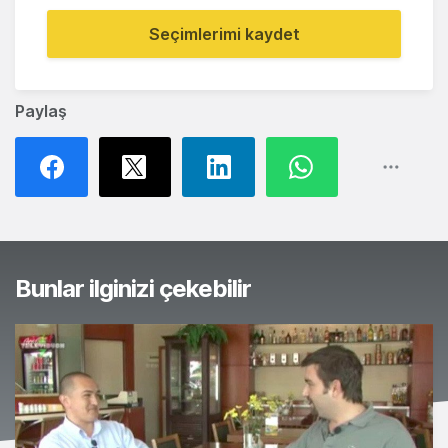
Seçimlerimi kaydet
Paylaş
Bunlar ilginizi çekebilir