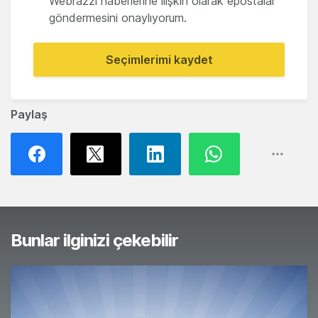
Webrazzi haberlerine ilişkin olarak epostalar
göndermesini onaylıyorum.
Seçimlerimi kaydet
Paylaş
Bunlar ilginizi çekebilir