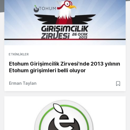
ETKINLIKLER
Etohum Girişimcilik Zirvesi'nde 2013 yılının
Etohum girişimleri belli oluyor
Erman Taylan