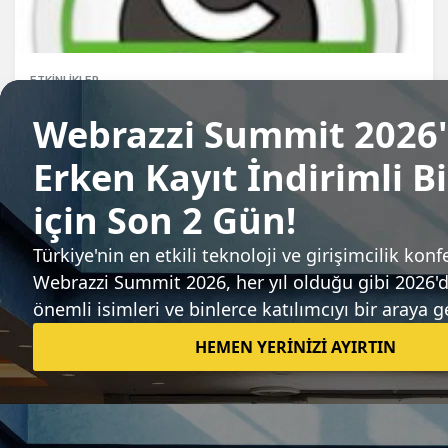
ETKINLIKLER
2014 yılının Etohum 40 girişimi belli oldu!
Kaan Çalışkan
Sıradaki haber