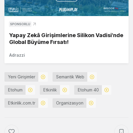
SPONSORLU
Yapay Zekâ Girişimlerine Silikon Vadisi'nde
Global Büyüme Fırsatı!
Adrazzi
Yeni Girişimler
Semantik Web
Etohum
Etkinlik
Etohum 40
Etkinlik.com.tr
Organizasyon