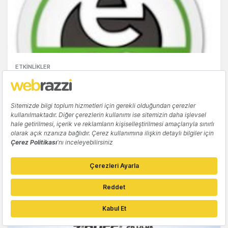
ETKINLIKLER
2014 yılının Etohum 40 girişimi belli oldu!
Kaan Çalışkan