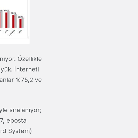
nıyor. Özellikle
yük. İnterneti
nanlar %75,2 ve
le sıralanıyor;
7, eposta
ard System)