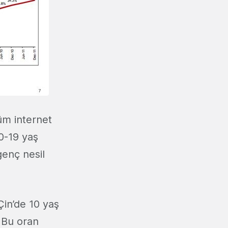
üm internet
10-19 yaş
genç nesil
 Çin’de 10 yaş
. Bu oran