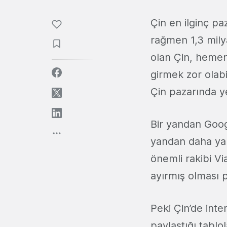
Çin en ilginç paz
rağmen 1,3 milya
olan Çin, hemen 
girmek zor olab
Çin pazarında 
Bir yandan Googl
yandan daha yak
önemli rakibi V
ayırmış olması 
Peki Çin’de int
paylaştığı tabl