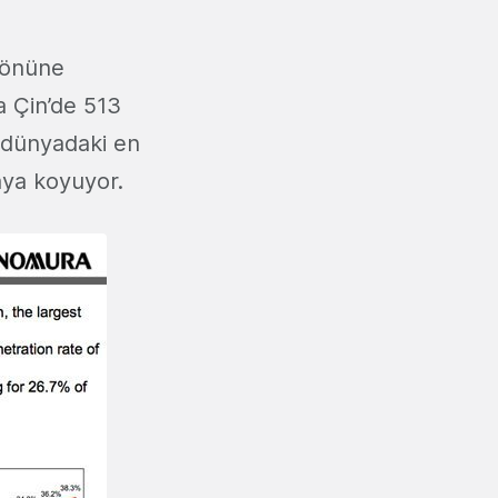
 önüne
a Çin’de 513
n dünyadaki en
aya koyuyor.