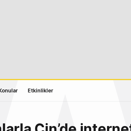
Konular
Etkinlikler
arla Çin’de interne