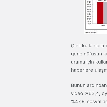
Çinli kullanıcıla
genç nüfusun ku
arama için kulla
haberlere ulaşm
Bunun ardından s
video %63,4, oy
%47,9, sosyal a