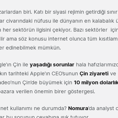
arlardan biri. Katı bir siyasi rejimin getirdiği sın
r civarındaki nüfusu ile dünyanın en kalabalık ü
her sektörün ilgisini çekiyor. Bazı sektörler içi
ilir ama söz konusu internet olunca tüm kısıtla
yer edinebilmek mümkün.
e’ın Çin ile
yaşadığı sorunlar
hala hafızlarımız
ın tarihteki Apple’ın CEO’sunun
Çin ziyareti
ve 
iadeo’nun Çin’de büyümek için
10 milyon dolarlı
pazara verilen önemin birer göstergesi.
ernet kullanımı ne durumda?
Nomura
’da analyst 
olar bu sorunun cevabına ışık tutuyor…