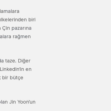
ırlamalara
lkelerinden biri
n Çin pazarına
malara rağmen
da taze. Diğer
LinkedIn’in en
k
bir bütçe
olan Jin Yoon’un