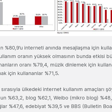
rın %80,9’u interneti anında mesajlaşma için kulla
llanım oranın yüksek olmasının bunda etkisi bü
nanların oranı %79,4, müzik dinlemek için kulla
ak için kullananlar %71,5.
ırasıyla ülkedeki internet kullanım amaçları şöy
un %63,2, blog %62,1, Weibo (mikro blog) %48,
ğlar %47,6, edebiyat %39,5 ve BBS (Bulletin Bo