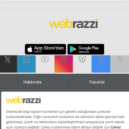
Hakkında
Yazarlar
Katkıda Bulun
Reklam
Girişiminizi Tanıtın
İletişim