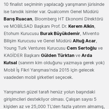
10 finalist seçiminin yapılacağı yarışmanın jürisinde
ise tanıdık isimler var. Qualcomm Genel Müdürü
Barış Ruacan
, Bloomberg HT Ekonomi Direktörü
ve MOBİLSAD Başkanı Prof. Dr.
Kerem Alkin
,
Etohum Kurucusu
Burak Büyükdemir
, Mivento
Bilişim Kurucusu ve Genel Müdürü
Altuğ Acar
,
Young Turk Ventures Kurucusu
Cem Sertoğlu
ve
KAGİDER Başkanı
Gülden Türktan
ve
Arda
Kutsal
(sanırım kim olduğunu yazmaya gerek yok)
Mobil İş Fikri Yarışması'nda 2015 için gelecek
vaadeden mobil şirketleri seçecek.
Yarışmanın güzel tarafı henüz yolun başındaki
girişimcileri destekliyor olması. Çalışan sayısı 5
kişiden az ve 25,000 TL'den fazla yatırım almamış,