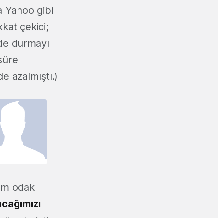
 Yahoo gibi
kkat çekici;
ide durmayı
süre
 azalmıştı.)
şim odak
acağımızı