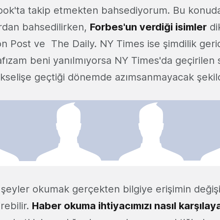
ok'ta takip etmekten bahsediyorum. Bu konuda
rdan bahsedilirken,
Forbes'un verdiği isimler
di
 Post ve The Daily. NY Times ise şimdilik ger
Hafızam beni yanılmıyorsa NY Times'da geçirilen 
selişe geçtiği dönemde azımsanmayacak şekilde
 şeyler okumak gerçekten bilgiye erişimin deği
rebilir.
Haber okuma ihtiyacımızı nasıl karşılay