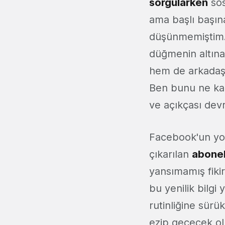
sorgularken
sos
ama başlı başına
düşünmemiştim. 
düğmenin altına
hem de arkadaşl
Ben bunu ne ka
ve açıkçası devr
Facebook'un yor
çıkarılan
aboneli
yansımamış fikir
bu yenilik bilgi
rutinliğine sürü
ezip geçecek olm