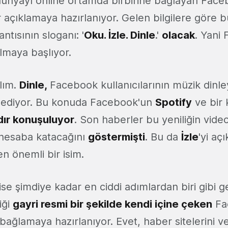
dünyayı online ortamda birbirine bağlayan Fac
r açıklamaya hazırlanıyor. Gelen bilgilere göre
lantısının sloganı: '
Oku. İzle. Dinle
.'
olacak
. Yani
almaya başlıyor.
lım.
Dinle,
Facebook kullanıcılarının müzik dinle
t ediyor. Bu konuda Facebook'un
Spotify
ve bir k
ır konuşuluyor
. Son haberler bu yeniliğin video
a hesaba katacağını
göstermişti
. Bu da
İzle
'yi açı
n önemli bir isim.
ise şimdiye kadar en ciddi adımlardan biri gibi g
iği
gayri resmi bir şekilde kendi içine çeken
Fa
bağlamaya hazırlanıyor. Evet, haber sitelerini v