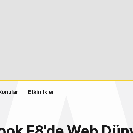
Konular
Etkinlikler
ook F8'de Web Düny