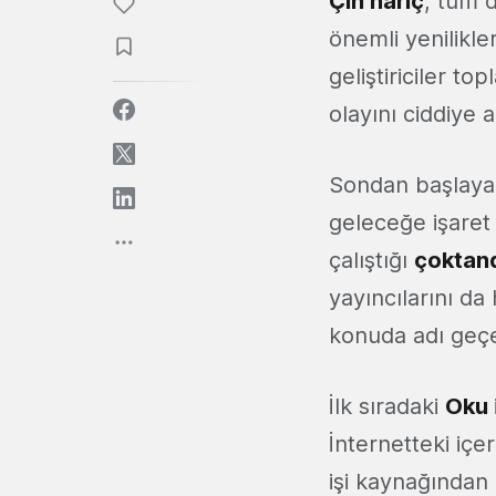
Çin hariç
, tüm 
önemli yenilikle
geliştiriciler top
olayını ciddiye 
Sondan başlaya
geleceğe işare
çalıştığı
çoktand
yayıncılarını d
konuda adı geçe
İlk sıradaki
Oku
İnternetteki içer
işi kaynağından 