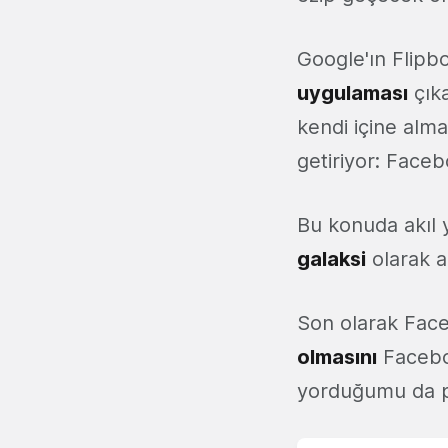
Google'ın Flipb
uygulaması
çıka
kendi içine alma
getiriyor: Faceb
Bu konuda akıl
galaksi
olarak a
Son olarak Fac
olmasını
Facebo
yorduğumu da p