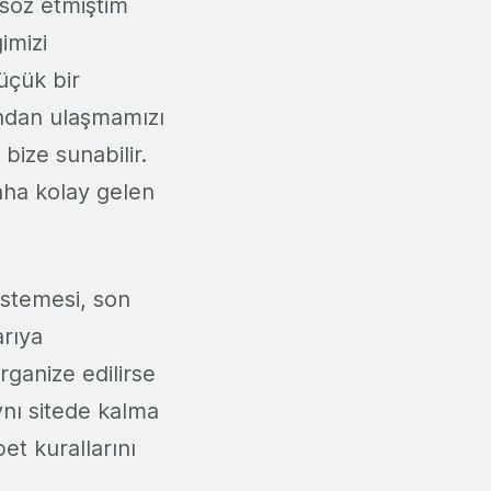
 söz etmiştim
imizi
üçük bir
ından ulaşmamızı
ize sunabilir.
ha kolay gelen
istemesi, son
arıya
rganize edilirse
ynı sitede kalma
et kurallarını