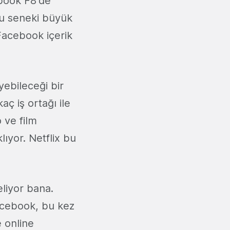
ebook F8'de
 bu seneki büyük
 Facebook içerik
yebileceği bir
aç iş ortağı ile
 ve film
klıyor. Netflix bu
eliyor bana.
cebook, bu kez
e online