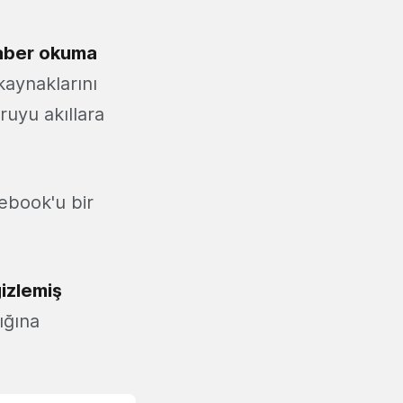
 haber okuma
aynaklarını
ruyu akıllara
ebook'u bir
izlemiş
ığına