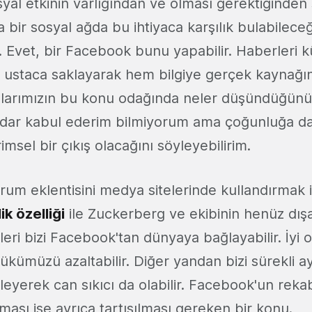
yal etkinin varlığından ve olması gerektiğinden
 bir sosyal ağda bu ihtiyaca karşılık bulabileceğ
Evet, bir Facebook bunu yapabilir. Haberleri k
 ustaca saklayarak hem bilgiye gerçek kaynağ
arımızın bu konu odağında neler düşündüğünü b
dar kabul ederim bilmiyorum ama çoğunluğa da
imsel bir çıkış olacağını söyleyebilirim.
um eklentisini medya sitelerinde kullandırmak 
k özelliği
ile Zuckerberg ve ekibinin henüz dış
leri bizi Facebook'tan dünyaya bağlayabilir. İyi o
 yükümüzü azaltabilir. Diğer yandan bizi sürekli a
kleyerek can sıkıcı da olabilir. Facebook'un rekab
ası ise ayrıca tartışılması gereken bir konu.