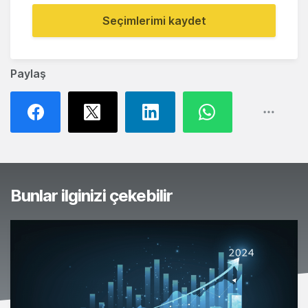
Seçimlerimi kaydet
Paylaş
Bunlar ilginizi çekebilir