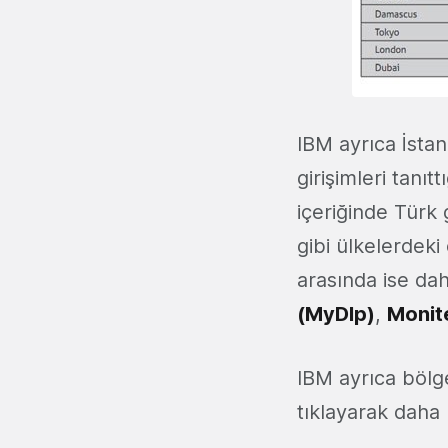
IBM ayrıca İstan
girişimleri tanıt
içeriğinde Türk 
gibi ülkelerdeki
arasında ise da
(MyDlp)
,
Monit
IBM ayrıca bölged
tıklayarak daha 