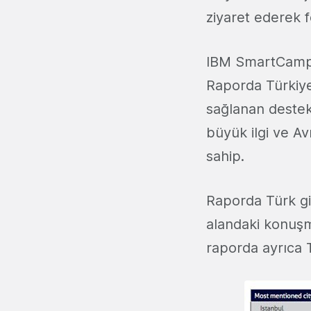
ziyaret ederek f
IBM SmartCamp ö
Raporda Türkiye
sağlanan destekl
büyük ilgi ve Av
sahip.
Raporda Türk gir
alandaki konuşm
raporda ayrıca T