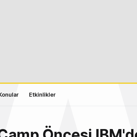
Konular
Etkinlikler
Camp Öncesi IBM'd