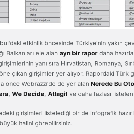
bul'daki etkinlik öncesinde Türkiye'nin yakın çe
tığı Balkanları ele alan
ayrı bir rapor
daha hazırla
girişimlerinin yanı sıra Hırvatistan, Romanya, Sı
 öne çıkan girişimler yer alıyor. Rapordaki Türk g
ha önce Webrazzi'de de yer alan
Nerede Bu Ot
era
,
We Decide
,
Atlagit
ve daha fazlası listelen
eki girişimleri listelediği bir de infografik hazı
büyük halini görebilirsiniz.