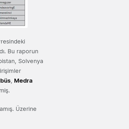
vresindeki
dı. Bu raporun
rbistan, Solvenya
irişimler
obüs
,
Medra
miş.
rlamış. Üzerine