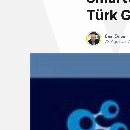
Türk G
Ümit Öncel
29 Ağustos 