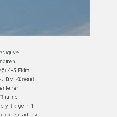
adığı ve
endiren
yağı 4-5 Ekim
k. IBM Küresel
zenlenen
Finaline
yıllık geliri 1
u için şu adresi