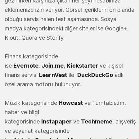
gezinirken karşınıza çıkan her şeyi hesabınıza
eklemenize izin veriyor. Görsel içeriklerin ön planda
olduğu servis halen test aşamasında. Sosyal
medya kategorisindeki diğer siteler ise Google+,
Klout, Quora ve Storify.
Finans kategorisinde
ise
Evernote
,
Join.me
,
Kickstarter
ve kişisel
finans servisi
LearnVest
ile
DuckDuckGo
adlı
özel arama motoru bulunuyor.
Müzik kategorisinde
Howcast
ve Turntable.fm,
haber ve bilgi
kategorisinde
Instapaper
ve
Techmeme
, alışveriş
ve seyahat kategorisinde