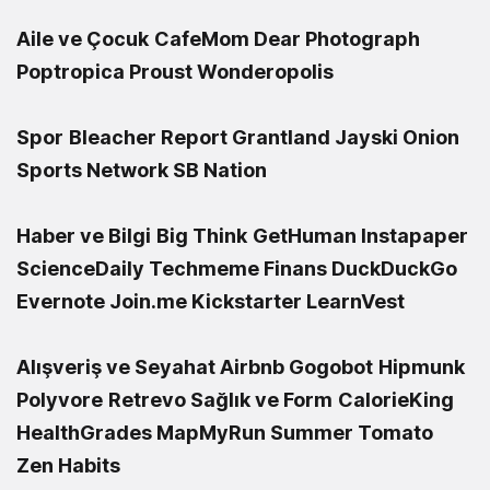
Aile ve Çocuk
CafeMom
Dear Photograph
Poptropica
Proust
Wonderopolis
Spor
Bleacher Report
Grantland
Jayski
Onion
Sports Network
SB Nation
Haber ve Bilgi
Big Think
GetHuman
Instapaper
ScienceDaily
Techmeme
Finans
DuckDuckGo
Evernote
Join.me
Kickstarter
LearnVest
Alışveriş ve Seyahat
Airbnb
Gogobot
Hipmunk
Polyvore
Retrevo
Sağlık ve Form
CalorieKing
HealthGrades
MapMyRun
Summer Tomato
Zen Habits