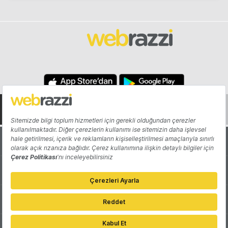
Hakkında
Yazarlar
Katkıda Bulun
Reklam
Girişiminizi Tanıtın
İletişim