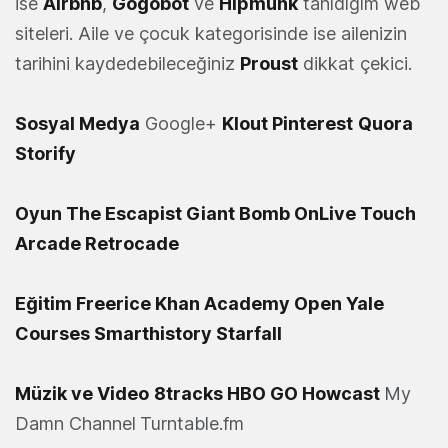
ise
Airbnb
,
Gogobot
ve
Hipmunk
tanıdığım web
siteleri. Aile ve çocuk kategorisinde ise ailenizin
tarihini kaydedebileceğiniz
Proust
dikkat çekici.
Sosyal Medya
Google+
Klout
Pinterest
Quora
Storify
Oyun
The Escapist
Giant Bomb
OnLive
Touch
Arcade
Retrocade
Eğitim
Freerice
Khan Academy
Open Yale
Courses
Smarthistory
Starfall
Müzik ve Video
8tracks
HBO GO
Howcast
My
Damn Channel
Turntable.fm