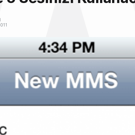
l
2011