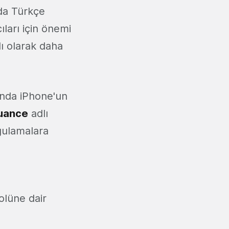
da Türkçe
ıları için önemi
lı olarak daha
ğında iPhone'un
uance
adlı
ygulamalara
olüne dair