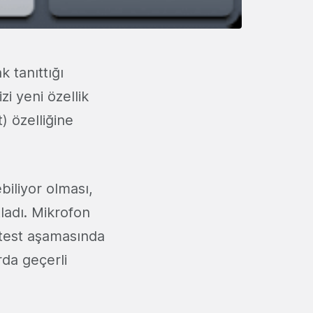
k tanıttığı
izi yeni özellik
) özelliğine
ebiliyor olması,
ladı. Mikrofon
 test aşamasında
rda geçerli