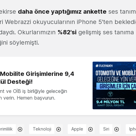
ekirse
daha önce yaptığımız ankette
ses tanım
eri Webrazzi okuyucularının iPhone 5'ten bekledi
ndaydı. Okurlarımızın
%82'si
gelişmiş ses tanıma 
ini söylemişti.
obilite Girişimlerine 9,4
ül Desteği!
 ve OİB iş birliğiyle geleceğin
ön verin. Hemen başvurun.
rimlilik
Teknoloji
Apple
Siri
Ip