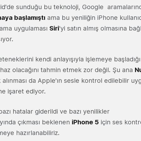
id'de sunduğu bu teknoloji, Google aramaların
maya başlamıştı
ama bu yeniliğin iPhone kullanıc
arama uygulaması
Siri
'yi satın almış olmasına bağ
ıyor.
yeteneklerini kendi anlayışıyla işlemeye başladı
cihaz olacağını tahmin etmek zor değil. Şu ana
N
 alınması da Apple'ın sesle kontrol edilebilir u
ne işaret ediyor.
azı hatalar giderildi ve bazı yenilikler
ayında çıkması beklenen
iPhone 5
için ses kontr
meye hazırlanabiliriz.