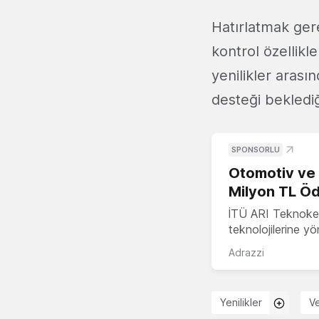
Hatırlatmak ger
kontrol özellikl
yenilikler arası
desteği beklediğ
SPONSORLU
Otomotiv ve M
Milyon TL Öd
İTÜ ARI Teknokent
teknolojilerine y
Adrazzi
Yenilikler
Ve