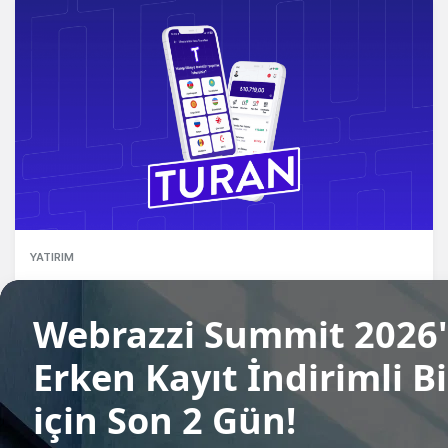
YATIRIM
United Payment, Turan'ın çoğunluk
hissesini satın alıyor
Arden Papuççiyan