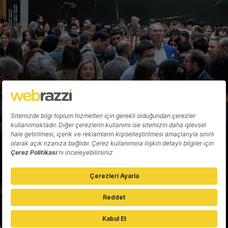
Hakkında
Yazarlar
Katkıda Bulun
Reklam
Girişiminizi Tanıtın
İletişim
Çerez Tercihleri
Gizlilik Politikası