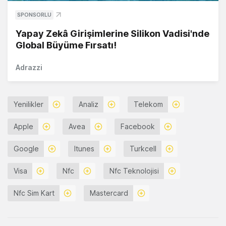
SPONSORLU
Yapay Zekâ Girişimlerine Silikon Vadisi'nde
Global Büyüme Fırsatı!
Adrazzi
Yenilikler
Analiz
Telekom
Apple
Avea
Facebook
Google
Itunes
Turkcell
Visa
Nfc
Nfc Teknolojisi
Nfc Sim Kart
Mastercard