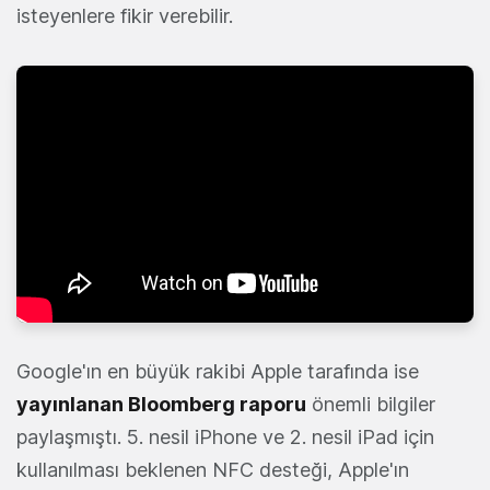
isteyenlere fikir verebilir.
Google'ın en büyük rakibi Apple tarafında ise
yayınlanan Bloomberg raporu
önemli bilgiler
paylaşmıştı. 5. nesil iPhone ve 2. nesil iPad için
kullanılması beklenen NFC desteği, Apple'ın