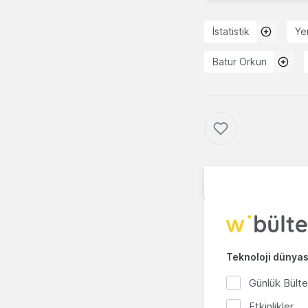
İstatistik
Yen
Batur Orkun
Teknoloji dünyası
Günlük Bült
Etkinlikler