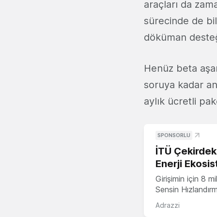
araçları da zam
sürecinde de bil
döküman desteğ
Henüz beta aşam
soruya kadar ank
aylık ücretli pak
SPONSORLU
İTÜ Çekirdek,
Enerji Ekosis
Girişimin için 8 
Sensin Hızlandır
Adrazzi