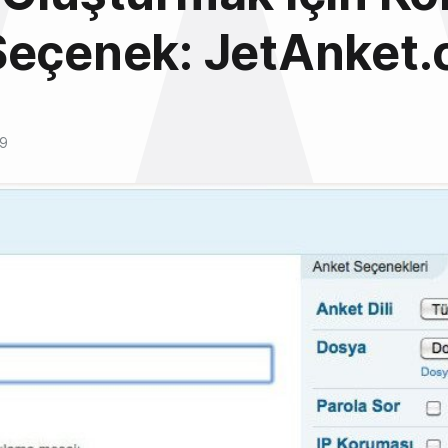
Seçenek: JetAnket
09