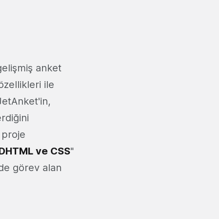
gelişmiş anket
ellikleri ile
etAnket'in,
rdiğini
 proje
t, DHTML ve CSS
"
 de görev alan