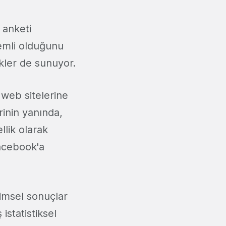
 anketi
emli olduğunu
ekler de sunuyor.
 web sitelerine
rinin yanında,
lik olarak
Facebook'a
limsel sonuçlar
statistiksel