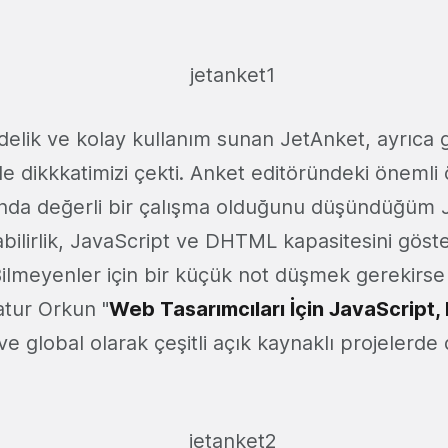
adelik ve kolay kullanım sunan JetAnket, ayrıca 
e dikkkatimizi çekti. Anket editöründeki önemli öz
ında değerli bir çalışma olduğunu düşündüğüm J
labilirlik, JavaScript ve DHTML kapasitesini göste
Bilmeyenler için bir küçük not düşmek gerekirse
atur Orkun "
Web Tasarımcıları İçin JavaScrip
 ve global olarak çeşitli açık kaynaklı projelerde