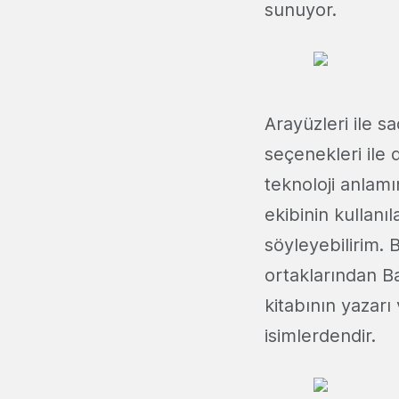
sunuyor.
Arayüzleri ile s
seçenekleri ile d
teknoloji anlam
ekibinin kullanı
söyleyebilirim. 
ortaklarından B
kitabının yazarı
isimlerdendir.