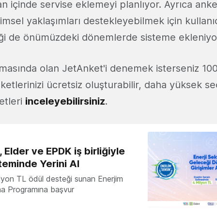
an içinde servise eklemeyi planlıyor. Ayrıca ank
imsel yaklaşımları destekleyebilmek için kullanıc
i de önümüzdeki dönemlerde sisteme ekleniyor
asında olan JetAnket'i denemek isterseniz 10
etlerinizi ücretsiz oluşturabilir, daha yüksek se
etleri
inceleyebilirsiniz
.
 Elder ve EPDK iş birliğiyle
teminde Yerini Al
milyon TL ödül desteği sunan Enerjim
ma Programına başvur