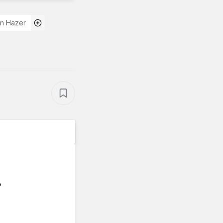
n Hazer
?