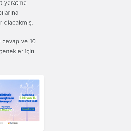
et yaratma
ılarına
 olacakmış.
0 cevap ve 10
çenekler için