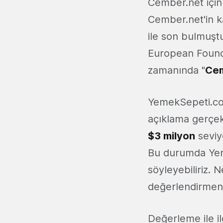
Cember.net için 
Cember.net'in k
ile son bulmuşt
European Founde
zamanında "
Cem
YemekSepeti.com'
açıklama gerçek
$3 milyon
seviy
Bu durumda Ye
söyleyebiliriz. 
değerlendirmeni
Değerleme ile i