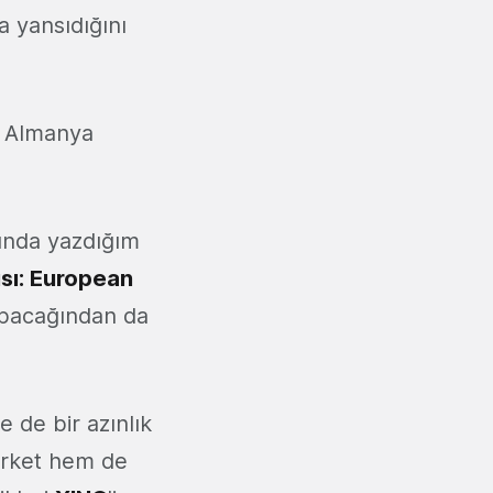
 yansıdığını
i Almanya
ında yazdığım
ısı: European
yapacağından da
le de bir azınlık
şirket hem de