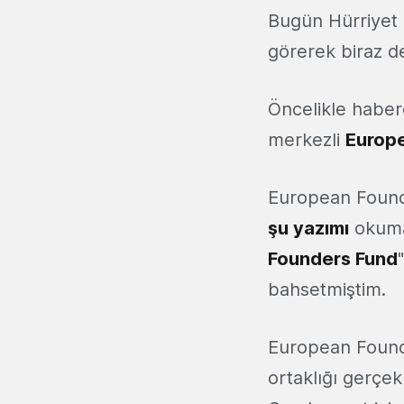
Bugün Hürriyet
görerek biraz de
Öncelikle haber
merkezli
Europ
European Found
şu yazımı
okumal
Founders Fund
bahsetmiştim.
European Foun
ortaklığı gerçe