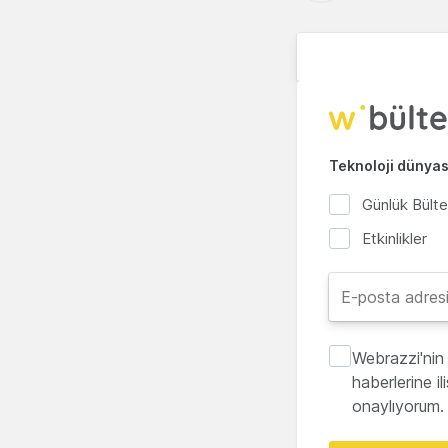
Teknoloji dünyası
Günlük Bült
Etkinlikler
Webrazzi'nin 
haberlerine i
onaylıyorum.