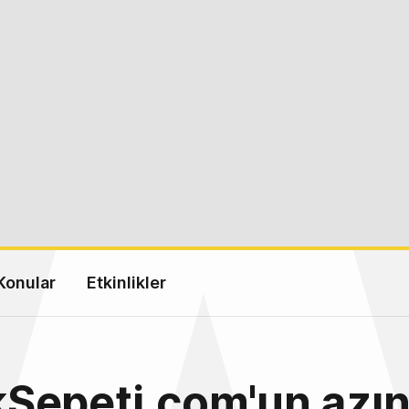
Konular
Etkinlikler
epeti.com'un azın