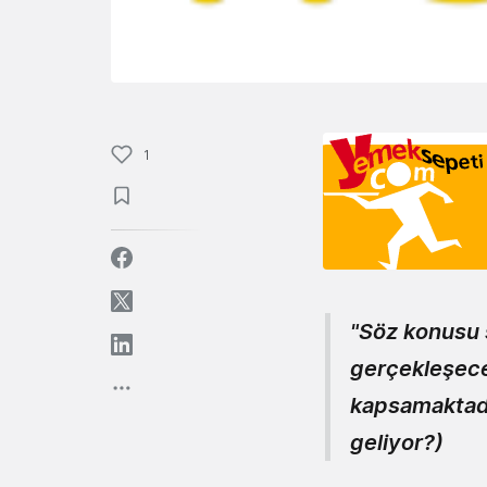
1
"Söz konusu s
gerçekleşec
kapsamaktadı
geliyor?
)