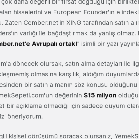
çok daha değerli bir fırsat doğduğu için birliktel
alan hisselerini ve European Founder'ın elindeki
u. Zaten Cember.net'in XING tarafından satın al
rs'ın varlığı ile bağdaştırmak da yanlış olmaz
ber.net'e Avrupalı ortak!
" isimli bir yazı yayın
a dönecek olursak, satın alma detayları ile ilgi
leşmemiş olmasına karşılık, aldığım duyumlar
esinden bir satın almanın söz konusu olduğunu p
mekSepeti.com'un değerinin
$15 milyon
olduğu
Net bir açıklama olmadığı için sadece duyum ola
zi öneriyorum.
lgili kişisel görüşümü soracak olursanız, Yemek