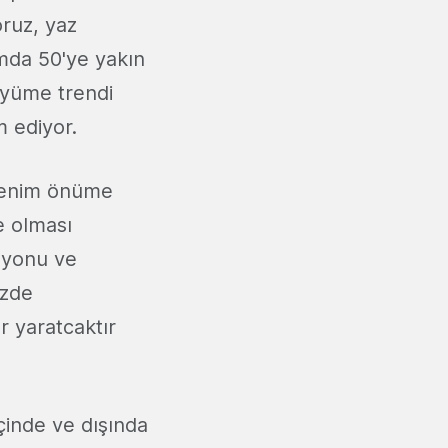
oruz, yaz
amda 50'ye yakın
üyüme trendi
m ediyor.
 benim önüme
e olması
asyonu ve
üzde
 yaratcaktır
çinde ve dışında