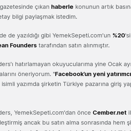
 gazetesinde çıkan
haberle
konunun artık basına
tay bilgi paylaşmak istedim.
de de yazıldığı gibi YemekSepeti.com'un
%20
's
ean Founders
tarafından satın alınmıştır.
ers'ı hatırlamayan okuyucularıma yine Ocak ay
arını öneriyorum. "
Facebook’un yeni yatırımc
" isimli yazımda şirketin Türkiye pazarına giriş 
ders, YemekSepeti.com'dan önce
Cember.net
i
kleştirmiş ancak bu satın alma sonrasında hem 