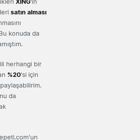
ikleri
XING
'in
leri
satın alması
ınmasını
. Bu konuda da
lamıştım.
li herhangi bir
dan
%20
'si için
aylaşabilirim.
nu da
rak
Sepeti.com'un