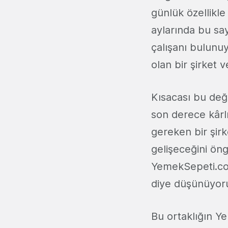
günlük özellikle 
aylarında bu sa
çalışanı bulunu
olan bir şirket 
Kısacası bu de
son derece kârl
gereken bir şir
gelişeceğini ö
YemekSepeti.co
diye düşünüyor
Bu ortaklığın Y