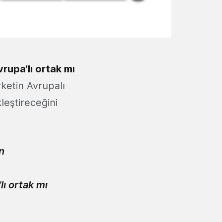
upa’lı ortak mı
rketin Avrupalı
kleştireceğini
n
ı ortak mı