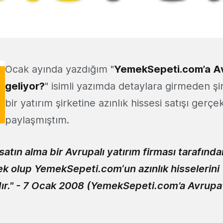
Ocak ayında yazdığım "
YemekSepeti.com’a Avr
geliyor?
" isimli yazımda detaylara girmeden şi
bir yatırım şirketine azınlık hissesi satışı gerçe
paylaşmıştım.
atın alma bir Avrupalı yatırım firması tarafında
ek olup
YemekSepeti.com
‘un azınlık hisselerini
r." - 7 Ocak 2008 (
YemekSepeti.com’a Avrupa’l