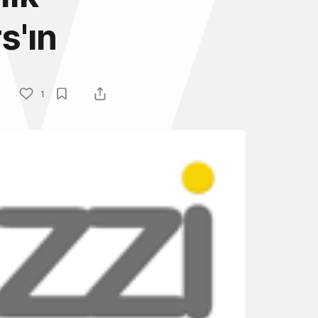
s'ın
1