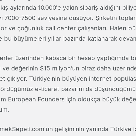
kış aylarında 10.000'e yakın sipariş aldığını biliy
yı 7000-7500 seviyesine düşüyor. Şirketin topl
yor ve çoğunluk call center çalışanları. Halen b
ve bu büyümeleri yıllar bazında katlanarak deva
ğerler üzerinden kabaca bir hesap yaptığımda
ı ve değerinin $15 milyon'un biraz daha üzerind
ket çıkıyor. Türkiye'nin büyüyen internet popül
ngördüğümüz e-ticaret pazarını da düşündüğüm
m European Founders için oldukça büyük değer
um.
emekSepeti.com'un gelişiminin yanında Türkiye i