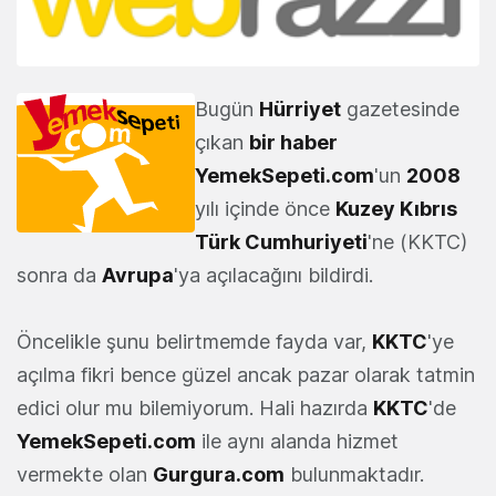
Bugün
Hürriyet
gazetesinde
çıkan
bir haber
YemekSepeti.com
'un
2008
yılı içinde önce
Kuzey Kıbrıs
Türk Cumhuriyeti
'ne (KKTC)
sonra da
Avrupa
'ya açılacağını bildirdi.
Öncelikle şunu belirtmemde fayda var,
KKTC
'ye
açılma fikri bence güzel ancak pazar olarak tatmin
edici olur mu bilemiyorum. Hali hazırda
KKTC
'de
YemekSepeti.com
ile aynı alanda hizmet
vermekte olan
Gurgura.com
bulunmaktadır.