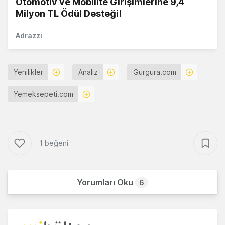
Otomotiv ve Mobilite Girişimlerine 9,4
Milyon TL Ödül Desteği!
Adrazzi
Yenilikler
Analiz
Gurgura.com
Yemeksepeti.com
1 beğeni
Yorumları Oku
6