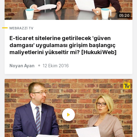
05:20
WEBRAZZI TV
E-ticaret sitelerine getirilecek 'güven
damgası' uygulaması girişim başlangıç
maliyetlerini yükseltir mi? [HukukiWeb]
Noyan Ayan
12 Ekim 2016