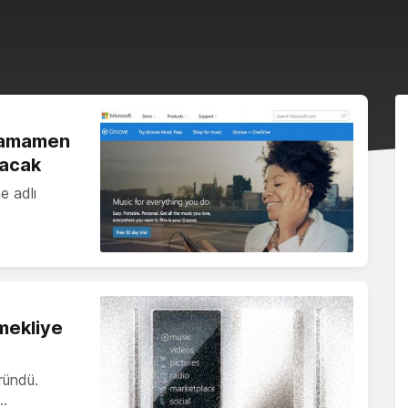
 tamamen
yacak
e adlı
mekliye
ründü.
y…