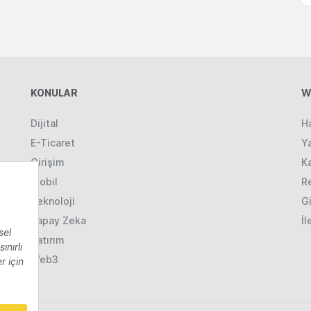
KONULAR
W
Dijital
H
E-Ticaret
Ya
Girişim
K
Mobil
R
Teknoloji
Gi
Yapay Zeka
İl
Yatırım
Web3