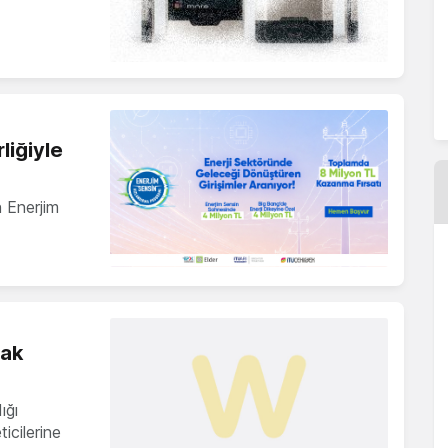
liğiyle
n Enerjim
ak
ığı
icilerine