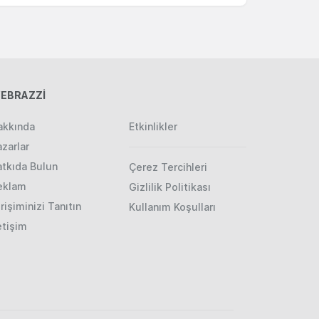
EBRAZZİ
akkında
Etkinlikler
zarlar
atkıda Bulun
Çerez Tercihleri
eklam
Gizlilik Politikası
rişiminizi Tanıtın
Kullanım Koşulları
etişim