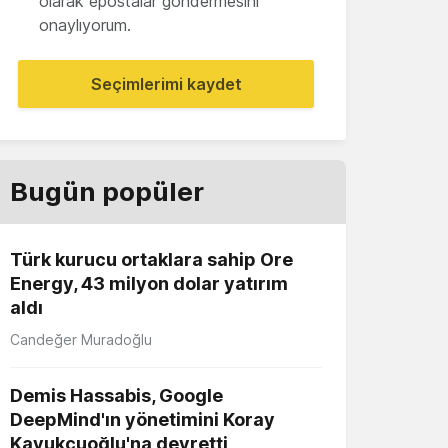
olarak epostalar göndermesini
onaylıyorum.
Seçimlerimi kaydet
Bugün popüler
Türk kurucu ortaklara sahip Ore
Energy, 43 milyon dolar yatırım
aldı
Candeğer Muradoğlu
Demis Hassabis, Google
DeepMind'ın yönetimini Koray
Kavukçuoğlu'na devretti