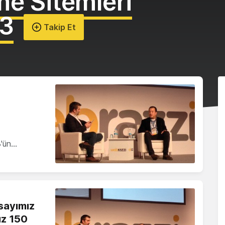
e Sitemleri
13
Takip Et
3'ün…
 sayımız
ız 150