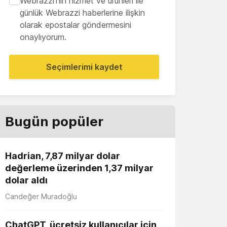
Webrazzi'nin hizmet ve ürünleri ile
günlük Webrazzi haberlerine ilişkin
olarak epostalar göndermesini
onaylıyorum.
Seçimlerimi kaydet
Bugün popüler
Hadrian, 7,87 milyar dolar
değerleme üzerinden 1,37 milyar
dolar aldı
Candeğer Muradoğlu
ChatGPT, ücretsiz kullanıcılar için