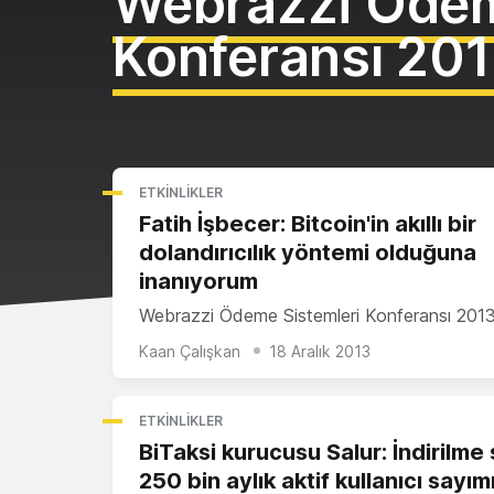
Webrazzi Ödem
Konferansı 20
ETKINLIKLER
Fatih İşbecer: Bitcoin'in akıllı bir
dolandırıcılık yöntemi olduğuna
inanıyorum
Webrazzi Ödeme Sistemleri Konferansı 201
Kaan Çalışkan
18 Aralık 2013
ETKINLIKLER
BiTaksi kurucusu Salur: İndirilme
250 bin aylık aktif kullanıcı sayım