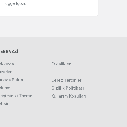
Tuğçe İçözü
EBRAZZİ
akkında
Etkinlikler
zarlar
atkıda Bulun
Çerez Tercihleri
eklam
Gizlilik Politikası
rişiminizi Tanıtın
Kullanım Koşulları
etişim