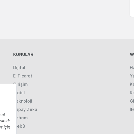
KONULAR
W
Dijital
H
E-Ticaret
Ya
Girişim
K
Mobil
R
Teknoloji
Gi
Yapay Zeka
İl
Yatırım
Web3