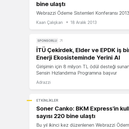
bine ulaştı
Webrazzi Ödeme Sistemleri Konferansı 201
Kaan Çalışkan
18 Aralık 2013
SPONSORLU
İTÜ Çekirdek, Elder ve EPDK iş bir
Enerji Ekosisteminde Yerini Al
Girişimin için 8 milyon TL ödül desteği suna
Sensin Hızlandırma Programına başvur
Adrazzi
ETKINLIKLER
Soner Canko: BKM Express'in kull
sayısı 220 bine ulaştı
Bu yıl ikinci kez düzenlenen Webrazzi Öde