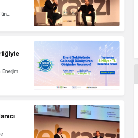
3'ün…
liğiyle
n Enerjim
anıcı
me