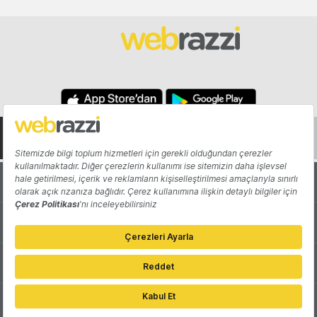
Hakkında
Yazarlar
Katkıda Bulun
Reklam
Girişiminizi Tanıtın
İletişim
Çerez Tercihleri
Gizlilik Politikası