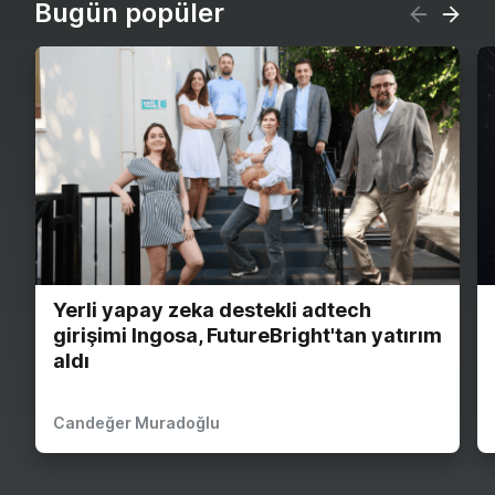
Bugün popüler
Yerli yapay zeka destekli adtech
girişimi Ingosa, FutureBright'tan yatırım
aldı
Candeğer Muradoğlu