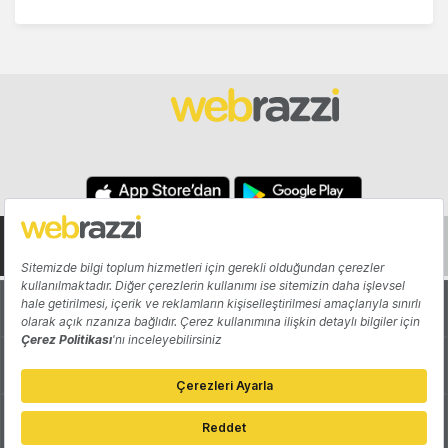
Hakkında
Yazarlar
Katkıda Bulun
Reklam
Girişiminizi Tanıtın
İletişim