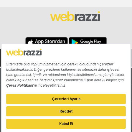
Hakkında
Yazarlar
Katkıda Bulun
Reklam
Girişiminizi Tanıtın
İletişim
Çerez Tercihleri
Gizlilik Politikası