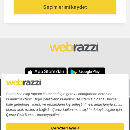
Seçimlerimi kaydet
Hakkında
Yazarlar
Katkıda Bulun
Reklam