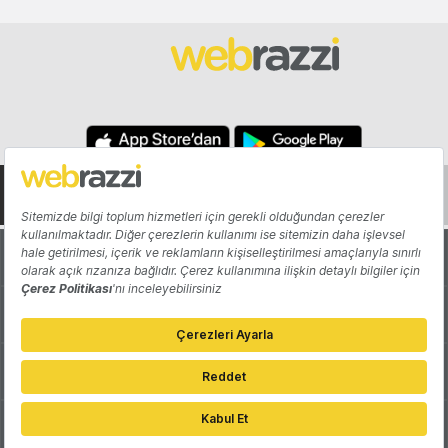
Hakkında
Yazarlar
Katkıda Bulun
Reklam
Girişiminizi Tanıtın
İletişim
Çerez Tercihleri
Gizlilik Politikası