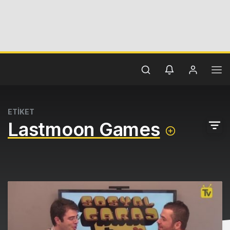
ETİKET
Lastmoon Games