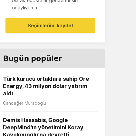
olarak epostalar göndermesini
onaylıyorum.
Seçimlerimi kaydet
Bugün popüler
Türk kurucu ortaklara sahip Ore
Energy, 43 milyon dolar yatırım
aldı
Candeğer Muradoğlu
Demis Hassabis, Google
DeepMind'ın yönetimini Koray
Kavukçuoğlu'na devretti