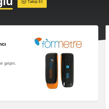
lu
Takip Et
mcı
r girişim.