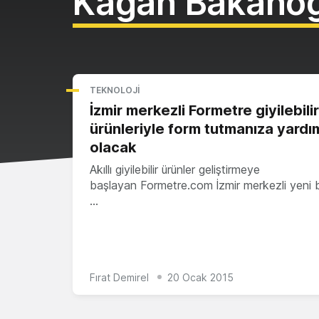
Kağan Bakanoğ
TEKNOLOJI
İzmir merkezli Formetre giyilebilir
ürünleriyle form tutmanıza yardı
olacak
Akıllı giyilebilir ürünler geliştirmeye
başlayan Formetre.com İzmir merkezli yeni bi
…
Fırat Demirel
20 Ocak 2015