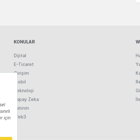
KONULAR
W
Dijital
H
E-Ticaret
Ya
Girişim
K
Mobil
R
Teknoloji
Gi
Yapay Zeka
İl
Yatırım
Web3