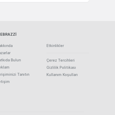
EBRAZZİ
akkında
Etkinlikler
zarlar
atkıda Bulun
Çerez Tercihleri
eklam
Gizlilik Politikası
rişiminizi Tanıtın
Kullanım Koşulları
etişim