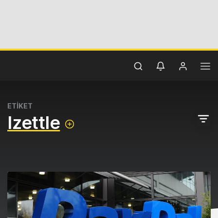
ETİKET
Izettle