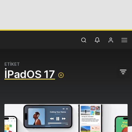
ETİKET
İPadOS 17