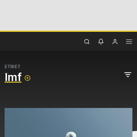
ETİKET
Imf