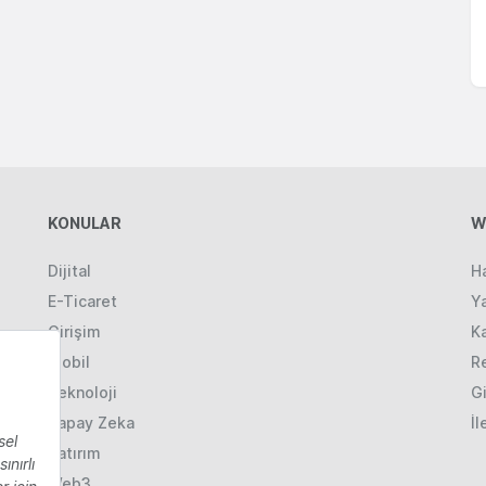
KONULAR
W
Dijital
H
E-Ticaret
Ya
Girişim
K
Mobil
R
Teknoloji
Gi
Yapay Zeka
İl
Yatırım
Web3