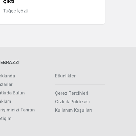
çıktı
Tuğçe İçözü
EBRAZZİ
akkında
Etkinlikler
zarlar
atkıda Bulun
Çerez Tercihleri
eklam
Gizlilik Politikası
rişiminizi Tanıtın
Kullanım Koşulları
etişim