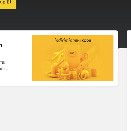
ip Et
m
rmu
ndi…