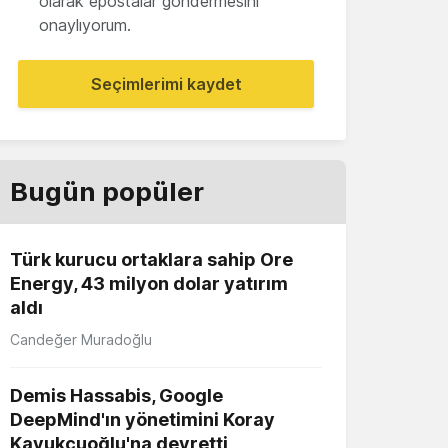
olarak epostalar göndermesini
onaylıyorum.
Seçimlerimi kaydet
Bugün popüler
Türk kurucu ortaklara sahip Ore
Energy, 43 milyon dolar yatırım
aldı
Candeğer Muradoğlu
Demis Hassabis, Google
DeepMind'ın yönetimini Koray
Kavukçuoğlu'na devretti