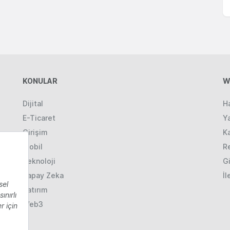
KONULAR
W
Dijital
H
E-Ticaret
Ya
Girişim
K
Mobil
R
Teknoloji
Gi
Yapay Zeka
İl
Yatırım
Web3