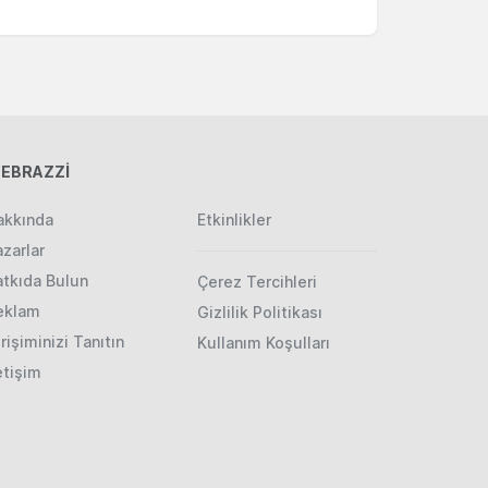
EBRAZZİ
akkında
Etkinlikler
zarlar
atkıda Bulun
Çerez Tercihleri
eklam
Gizlilik Politikası
rişiminizi Tanıtın
Kullanım Koşulları
etişim