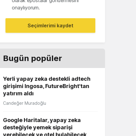
olarak epostalar göndermesini
onaylıyorum.
Seçimlerimi kaydet
Bugün popüler
Yerli yapay zeka destekli adtech
girişimi Ingosa, FutureBright'tan
yatırım aldı
Candeğer Muradoğlu
Google Haritalar, yapay zeka
desteğiyle yemek siparişi
verebilecek ve otel bulabilecek