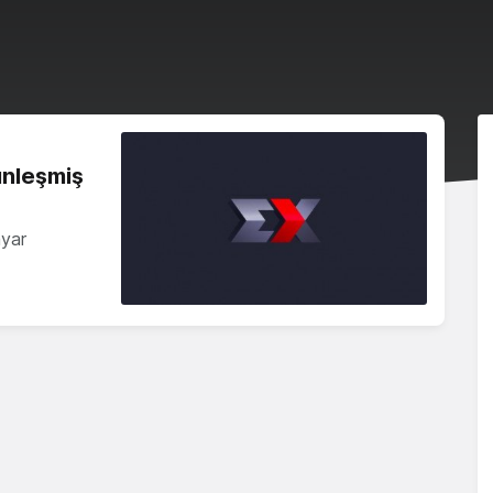
ünleşmiş
ayar