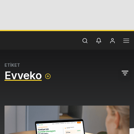
ETİKET
Evveko