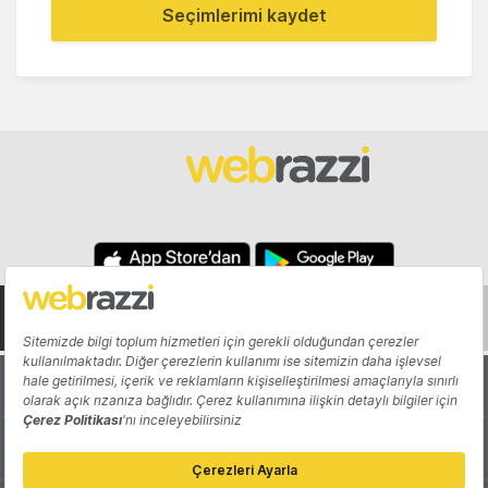
Seçimlerimi kaydet
Hakkında
Yazarlar
Katkıda Bulun
Reklam