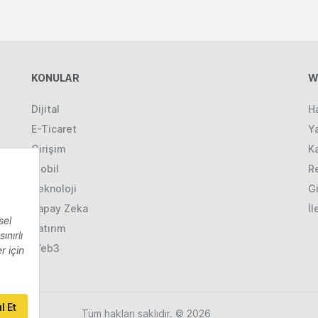
KONULAR
W
Dijital
H
E-Ticaret
Ya
Girişim
K
Mobil
R
Teknoloji
Gi
Yapay Zeka
İl
Yatırım
Web3
Tüm hakları saklıdır. © 2026