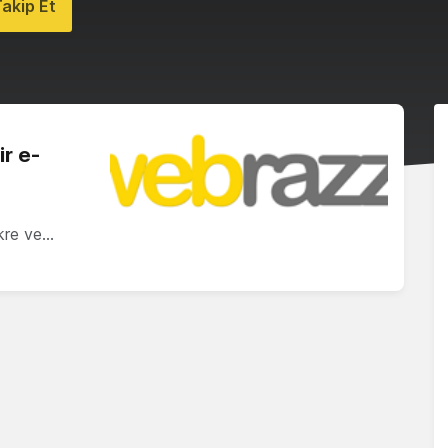
akip Et
ir e-
ikre ve…