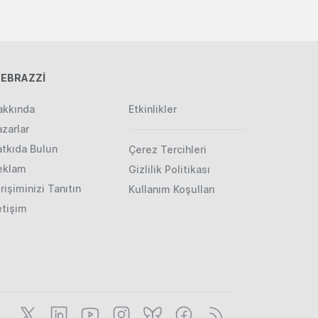
EBRAZZİ
akkında
Etkinlikler
zarlar
atkıda Bulun
Çerez Tercihleri
eklam
Gizlilik Politikası
rişiminizi Tanıtın
Kullanım Koşulları
etişim