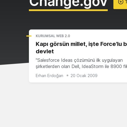
Change.gov
T
KURUMSAL WEB 2.0
Kapı görsün millet, işte Force'lu b
devlet
"Salesforce Ideas çözümünü ilk uygulayan
şirketlerden olan Dell, IdeaStorm ile 8900 f
Erhan Erdoğan
20 Ocak 2009