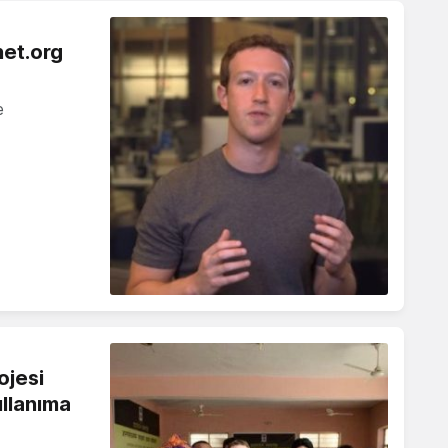
net.org
e
ojesi
ullanıma