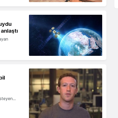
 uydu
anlaştı
mayan
il
 isteyen…