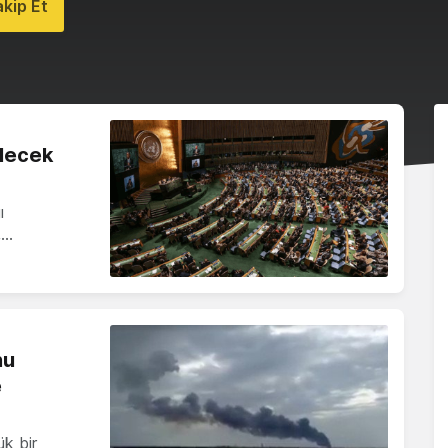
kip Et
elecek
ı
,…
nu
e
ük bir