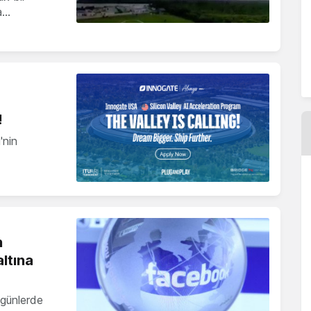
'a…
!
'nin
n
ltına
 günlerde