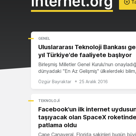
Internet.org
Ta
GENEL
Uluslararası Teknoloji Bankası g
yıl Türkiye'de faaliyete başlıyor
Birleşmiş Milletler Genel Kurulu'nun onayladığ
dünyadaki ''En Az Gelişmiş'' ülkelerdeki bilim
Özgür Bayraktar
25 Aralık 2016
TEKNOLOJI
Facebook'un ilk internet uydusu
taşıyacak olan SpaceX roketind
patlama oldu
Cape Canaveral, Florida sakinleri bugün büy