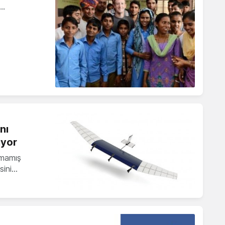
i…
nı
ıyor
şmamış
sini…