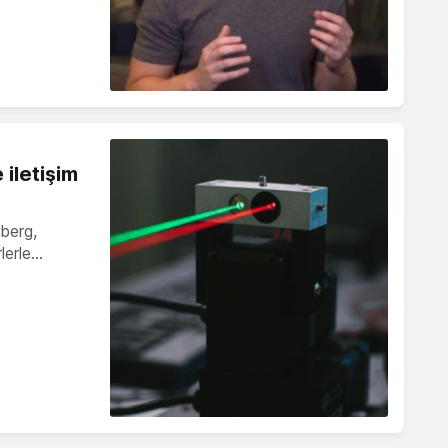
iletişim
berg,
rlerle…