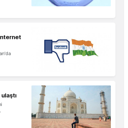
internet
tan'da
 ulaştı
i
…