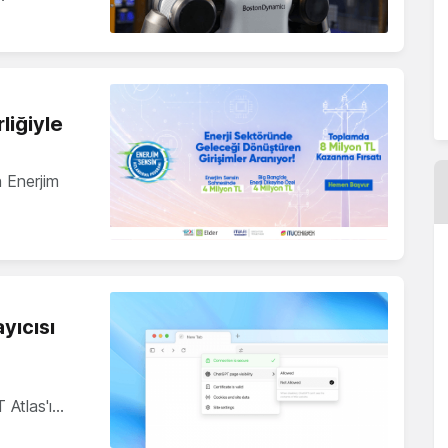
liğiyle
n Enerjim
yıcısı
 Atlas'ı…