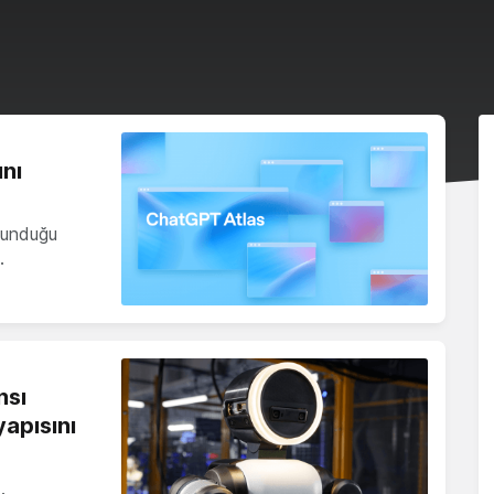
nı
sunduğu
…
nsı
apısını
…