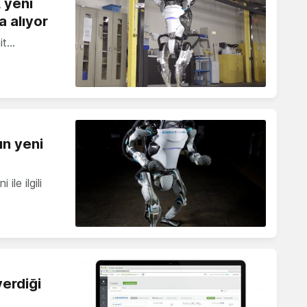
 yeni
a alıyor
it…
un yeni
le ilgili
erdiği