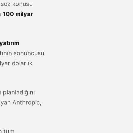
n söz konusu
a
100 milyar
 yatırım
atının sonuncusu
lyar dolarlık
ı planladığını
ayan Anthropic,
n tüm