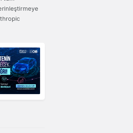
erinleştirmeye
nthropic