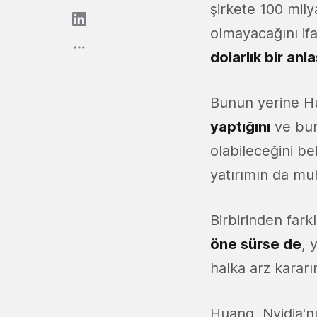
şirkete 100 mil
olmayacağını ifa
dolarlık bir an
Bunun yerine H
yaptığını
ve bun
olabileceğini bel
yatırımın da mu
Birbirinden fark
öne sürse de
, 
halka arz kararı
Huang, Nvidia'n