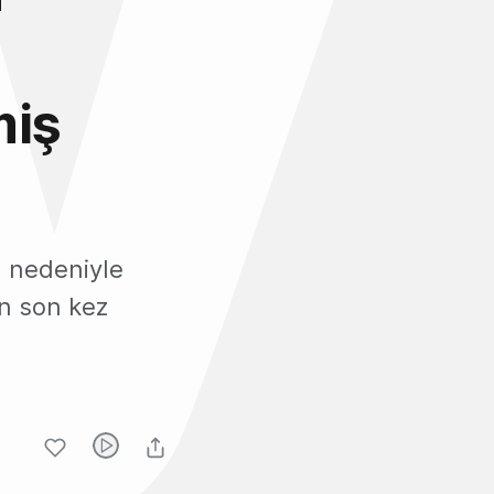
miş
ı nedeniyle
ın son kez