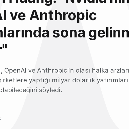
I ve Anthropic
mlarında sona gelin
r"
OpenAI ve Anthropic'in olası halka arzlar
şirketlere yaptığı milyar dolarlık yatırımlar
labileceğini söyledi.
6