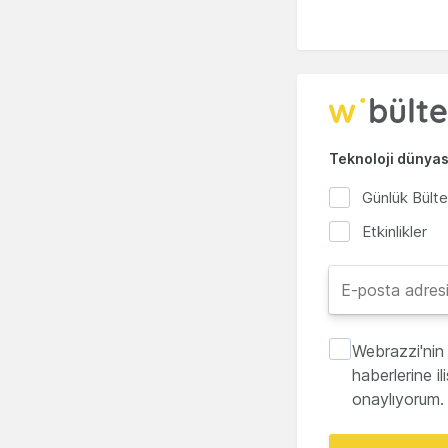
Teknoloji dünyası
Günlük Bült
Etkinlikler
Webrazzi'nin 
haberlerine i
onaylıyorum.