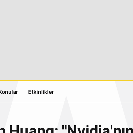
Konular
Etkinlikler
 Huang: "Nvidia'nı