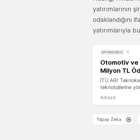
yatırımlarının ş
odaklandığını if
yatırımlarıyla 
SPONSORLU
Otomotiv ve M
Milyon TL Öd
İTÜ ARI Teknokent
teknolojilerine y
Adrazzi
Yapay Zeka