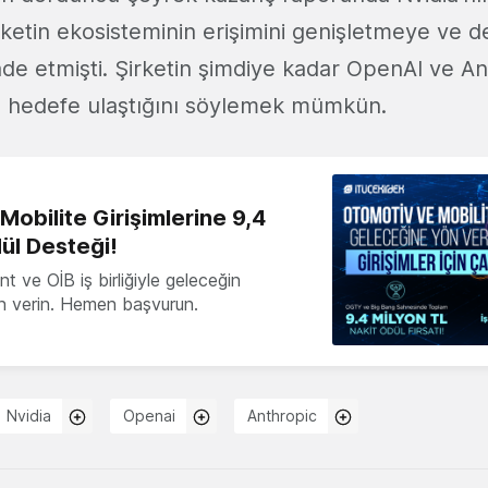
irketin ekosisteminin erişimini genişletmeye ve d
ade etmişti. Şirketin şimdiye kadar OpenAI ve A
bu hedefe ulaştığını söylemek mümkün.
obilite Girişimlerine 9,4
ül Desteği!
 ve OİB iş birliğiyle geleceğin
ön verin. Hemen başvurun.
Nvidia
Openai
Anthropic