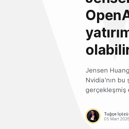
OpenA
yatırı
olabili
Jensen Huang, 
Nvidia'nın bu 
gerçekleşmiş o
Tuğçe İçözü
05 Mart 202