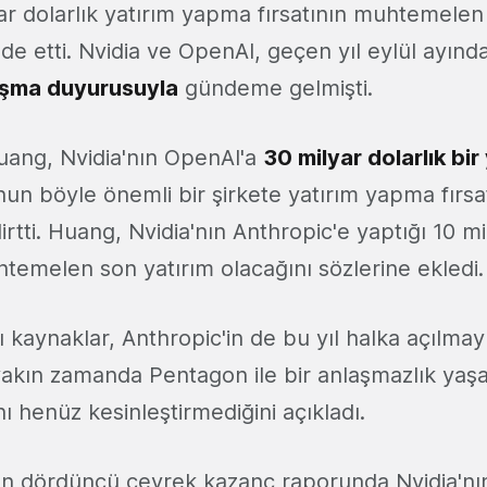
yar dolarlık yatırım yapma fırsatının muhtemele
de etti. Nvidia ve OpenAI, geçen yıl eylül ayınd
laşma duyurusuyla
gündeme gelmişti.
uang, Nvidia'nın OpenAI'a
30 milyar dolarlık bir
un böyle önemli bir şirkete yatırım yapma fırs
irtti. Huang, Nvidia'nın Anthropic'e yaptığı 10 mi
htemelen son yatırım olacağını sözlerine ekledi.
lı kaynaklar, Anthropic'in de bu yıl halka açılmay
yakın zamanda Pentagon ile bir anlaşmazlık yaş
nı henüz kesinleştirmediğini açıkladı.
ın dördüncü çeyrek kazanç raporunda Nvidia'nı