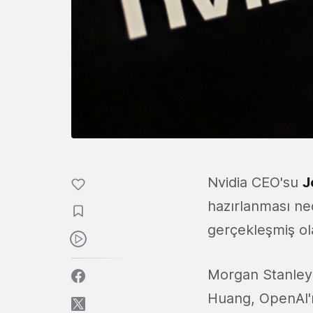
Nvidia CEO'su
J
hazırlanması ned
gerçekleşmiş ola
Morgan Stanley
Huang, OpenAI'ı