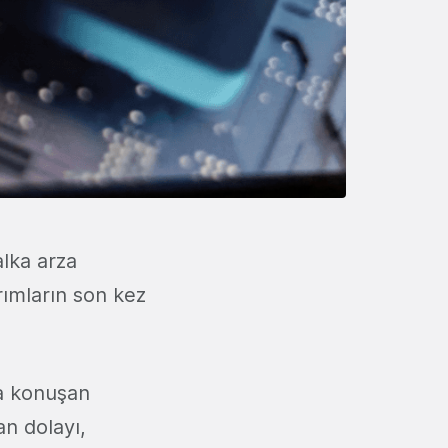
alka arza
rımların son kez
a konuşan
an dolayı,