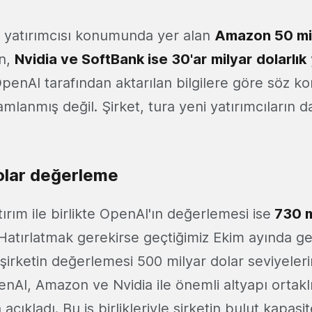
 yatırımcısı konumunda yer alan
Amazon 50 mil
en,
Nvidia ve SoftBank ise 30'ar
milyar
dolarlık
OpenAI tarafından aktarılan bilgilere göre söz k
lanmış değil. Şirket, tura yeni yatırımcıların d
olar değerleme
rım ile birlikte OpenAI'ın değerlemesi ise
730 m
 Hatırlatmak gerekirse geçtiğimiz Ekim ayında g
şirketin değerlemesi 500 milyar dolar seviyeleri
AI, Amazon ve Nvidia ile önemli altyapı ortaklı
açıkladı. Bu iş birlikleriyle şirketin bulut kapas