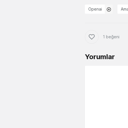
Openai
Am
1 beğeni
Yorumlar