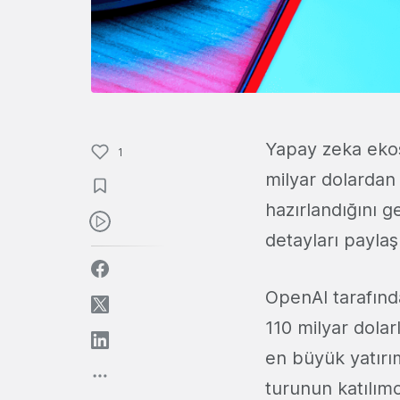
Yapay zeka ekos
1
milyar dolardan 
hazırlandığını g
detayları paylaşı
OpenAI tarafında
110 milyar dola
en büyük yatırım
turunun katılımc