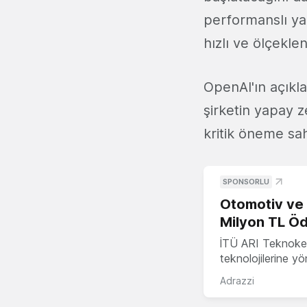
performanslı ya
hızlı ve ölçeklen
OpenAI'ın açıkl
şirketin yapay z
kritik öneme sah
SPONSORLU
Otomotiv ve M
Milyon TL Öd
İTÜ ARI Teknokent
teknolojilerine y
Adrazzi