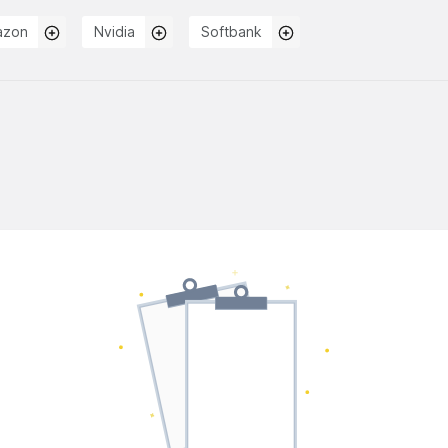
azon
Nvidia
Softbank