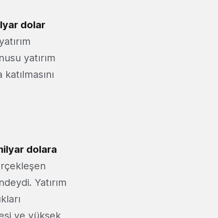
yar dolar
yatırım
onusu yatırım
a katılmasını
ilyar dolara
erçekleşen
ndeydi. Yatırım
kları
itesi ve yüksek