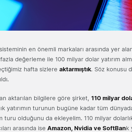
isteminin en önemli markaları arasında yer al
fazla değerleme ile 100 milyar dolar yatırım al
eçtiğimiz hafta sizlere
aktarmıştık
. Söz konusu d
ldı.
n aktarılan bilgilere göre şirket,
110 milyar do
rlık yatırımın turunun bugüne kadar tüm dünya
 turu olduğunu da ekleyelim. 110 milyar dolarlı
ıları arasında ise
Amazon, Nvidia ve SoftBan
k 