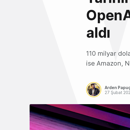
OpenAI
aldı
110 milyar dol
ise Amazon, Nv
Arden Papu
27 Şubat 20