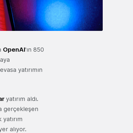
an
OpenAI
'ın 850
maya
evasa yatırımın
lar
yatırım aldı.
da gerçekleşen
k yatırım
yer alıyor.