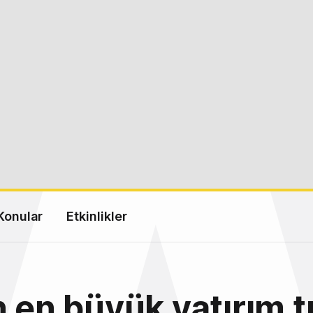
Konular
Etkinlikler
n en büyük yatırım t