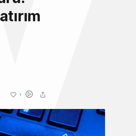
atırım
1