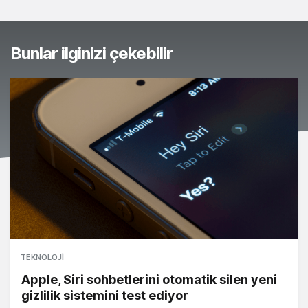
Bunlar ilginizi çekebilir
TEKNOLOJI
Apple, Siri sohbetlerini otomatik silen yeni
gizlilik sistemini test ediyor