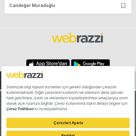
Candeğer Muradoğlu
Hakkında
Yazarlar
Katkıda Bulun
Reklam
Girişiminizi Tanıtın
İletişim