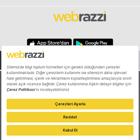
Hakkında
Yazarlar
Katkıda Bulun
Reklam
Girişiminizi Tanıtın
İletişim
Çerez Tercihleri
Gizlilik Politikası