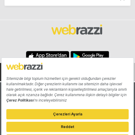
Hakkında
Yazarlar
Katkıda Bulun
Reklam
Girişiminizi Tanıtın
İletişim