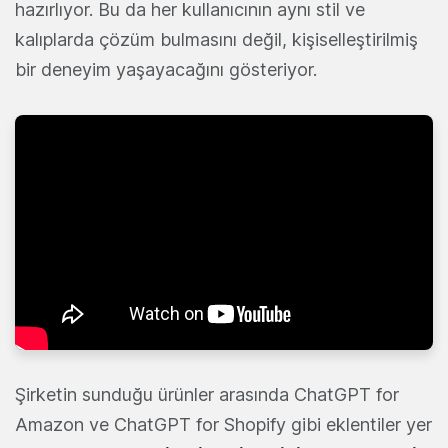
hazırlıyor. Bu da her kullanıcının aynı stil ve
kalıplarda çözüm bulmasını değil, kişiselleştirilmiş
bir deneyim yaşayacağını gösteriyor.
Şirketin sunduğu ürünler arasında ChatGPT for
Amazon ve ChatGPT for Shopify gibi eklentiler yer