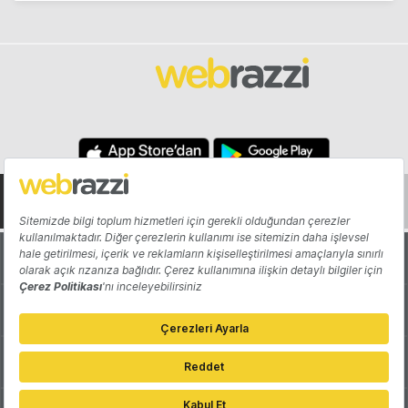
Hakkında
Yazarlar
Katkıda Bulun
Reklam
Girişiminizi Tanıtın
İletişim