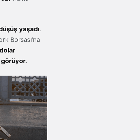
düşüş
yaşadı
.
ork Borsası’na
dolar
 görüyor.