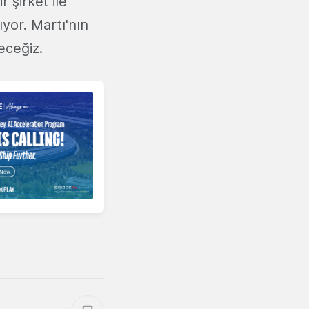
 şirket ile
ıyor. Martı'nın
deceğiz.