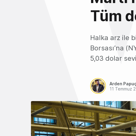
Tüm d
Halka arz ile b
Borsası’na (NY
5,03 dolar sev
Arden Papu
11 Temmuz 