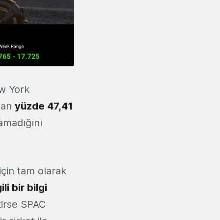
ew York
ndan
yüzde 47,41
lamadığını
için tam olarak
li bir bilgi
kirse SPAC