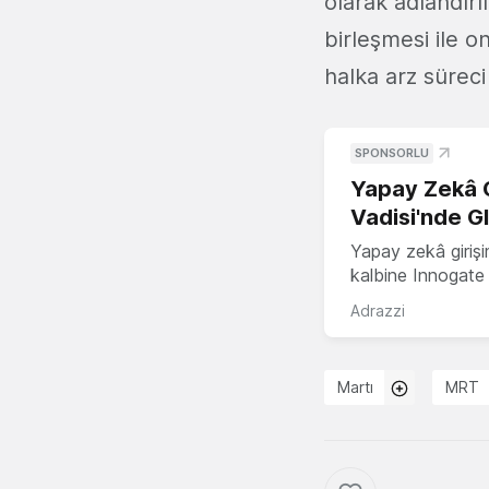
olarak adlandırı
birleşmesi ile o
halka arz süreci
SPONSORLU
Yapay Zekâ G
Vadisi'nde G
Yapay zekâ girişi
kalbine Innogate i
Adrazzi
Martı
MRT