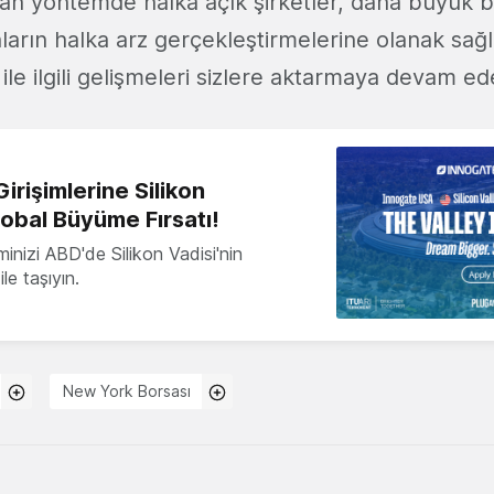
lan yöntemde halka açık şirketler, daha büyük bir
nların halka arz gerçekleştirmelerine olanak sağl
 ile ilgili gelişmeleri sizlere aktarmaya devam e
irişimlerine Silikon
lobal Büyüme Fırsatı!
minizi ABD'de Silikon Vadisi'nin
le taşıyın.
New York Borsası