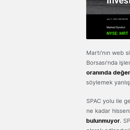
Martı'nın web s
Borsası'nda işle
oranında değer
söylemek yanlış
SPAC yolu ile ge
ne kadar hisseni
bulunmuyor
. S