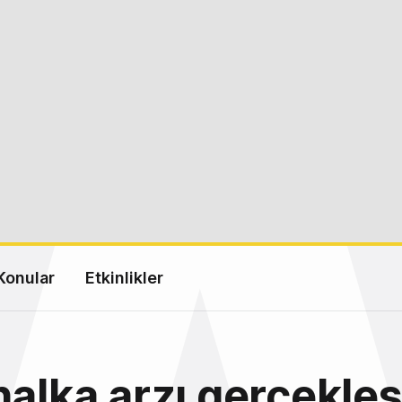
Konular
Etkinlikler
halka arzı gerçekleş