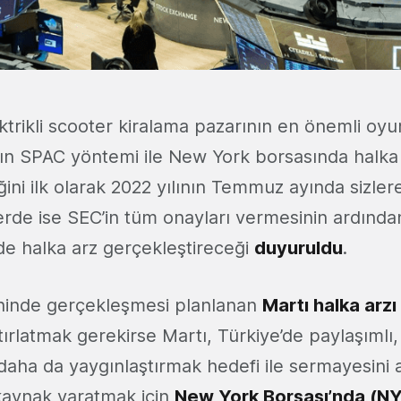
trikli scooter kiralama pazarının en önemli oyu
nın SPAC yöntemi ile New York borsasında halka
ini ilk olarak 2022 yılının Temmuz ayında sizle
erde ise SEC’in tüm onayları vermesinin ardından
e halka arz gerçekleştireceği
duyuruldu
.
hinde gerçekleşmesi planlanan
Martı halka arz
tırlatmak gerekirse Martı, Türkiye’de paylaşımlı, 
 daha da yaygınlaştırmak hedefi ile sermayesini 
kaynak yaratmak için
New York Borsası’nda (N