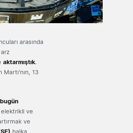
ncuları arasında
 arz
re
aktarmıştık
.
 Martı'nın, 13
ı bugün
elektrikli ve
artırmak ve
YSE)
halka