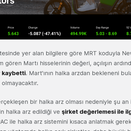
itesinde yer alan bilgilere göre MRT koduyla N
m gören Martı hisselerinin değeri, açılışın ardı
 kaybetti
. Mart'ının halka arzdan bekleneni bu
 olmayacaktır.
rçekleşen bir halka arz olması nedeniyle şu an 
n halka arz edildiği ve
şirket değerlemesi ile ilgi
PAC ile halka arz sistemini kısaca anlatmak gere