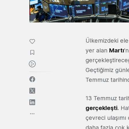
Ülkemizdeki elek
yer alan
Martı
'
gerçekleştireceğ
Geçtiğimiz günl
Temmuz tarihind
13 Temmuz tari
gerçekleşti
. Ha
çevreci ulaşımı
daha fazla çok 