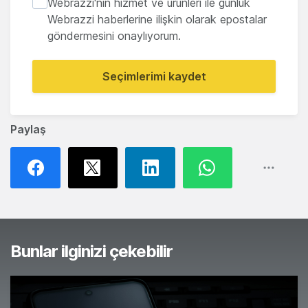
Webrazzi'nin hizmet ve ürünleri ile günlük
Webrazzi haberlerine ilişkin olarak epostalar
göndermesini onaylıyorum.
Seçimlerimi kaydet
Paylaş
Bunlar ilginizi çekebilir