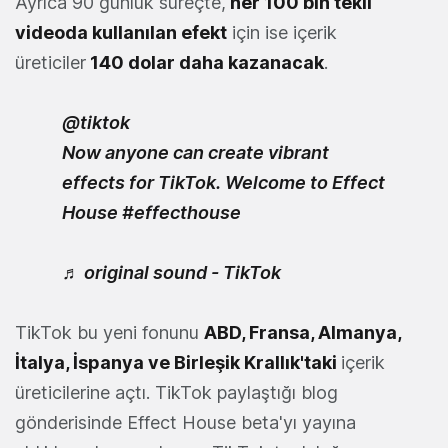
Ayrıca 90 günlük süreçte,
her 100 bin tekil
videoda kullanılan efekt
için ise içerik
üreticiler
140 dolar daha kazanacak
.
@tiktok
Now anyone can create vibrant
effects for TikTok. Welcome to Effect
House
#effecthouse
♬ original sound - TikTok
TikTok bu yeni fonunu
ABD, Fransa, Almanya,
İtalya, İspanya ve Birleşik Krallık'taki
içerik
üreticilerine açtı. TikTok paylaştığı blog
gönderisinde Effect House beta'yı yayına