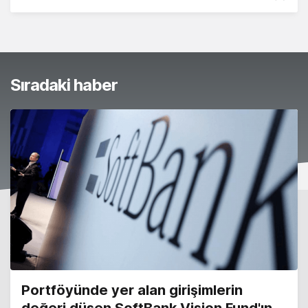
Sıradaki haber
Portföyünde yer alan girişimlerin
değeri düşen SoftBank Vision Fund'ın