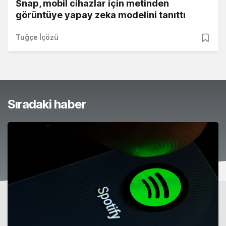
Snap, mobil cihazlar için metinden
görüntüye yapay zeka modelini tanıttı
Tuğçe İçözü
Sıradaki haber