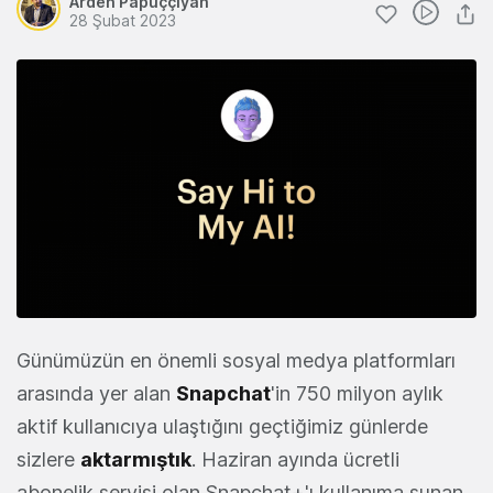
Arden Papuççiyan
28 Şubat 2023
Günümüzün en önemli sosyal medya platformları
arasında yer alan
Snapchat
'in 750 milyon aylık
aktif kullanıcıya ulaştığını geçtiğimiz günlerde
sizlere
aktarmıştık
. Haziran ayında ücretli
abonelik servisi olan Snapchat+'ı kullanıma sunan