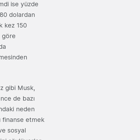
mdi ise yüzde
7.80 dolardan
k kez 150
e göre
nda
üşmesinden
z gibi Musk,
önce de bazı
sındaki neden
'ı finanse etmek
ve sosyal