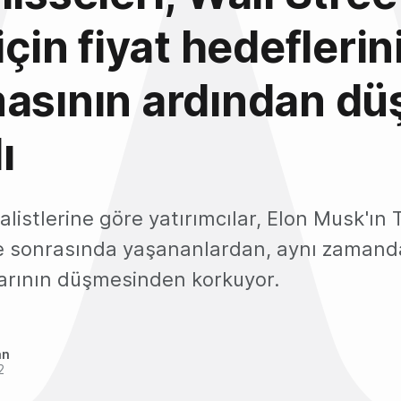
için fiyat hedeflerin
masının ardından d
ı
alistlerine göre yatırımcılar, Elon Musk'ın T
 sonrasında yaşananlardan, aynı zamanda
larının düşmesinden korkuyor.
an
2