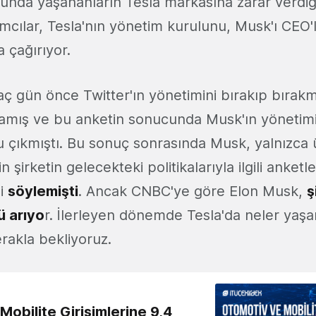
nda yaşananların Tesla markasına zarar verdiği
ımcılar, Tesla'nın yönetim kurulunu, Musk'ı CEO
a çağırıyor.
aç gün önce Twitter'ın yönetimini bırakıp bırak
amış ve bu anketin sonucunda Musk'ın yönetimi
 çıkmıştı. Bu sonuç sonrasında Musk, yalnızca ü
 şirketin gelecekteki politikalarıyla ilgili anketl
ni
söylemişti
. Ancak CNBC'ye göre Elon Musk,
ş
 arıyo
r. İlerleyen dönemde Tesla'da neler yaş
Merakla bekliyoruz.
obilite Girişimlerine 9,4