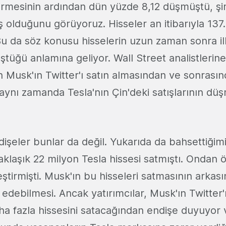
ürmesinin ardından dün yüzde 8,12 düşmüştü, şi
üş olduğunu görüyoruz. Hisseler an itibarıyla 13
Bu da söz konusu hisselerin uzun zaman sonra il
üştüğü anlamına geliyor. Wall Street analistlerin
on Musk'ın Twitter'ı satın almasından ve sonrası
aynı zamanda Tesla'nın Çin'deki satışlarının d
işeler bunlar da değil. Yukarıda da bahsettiğimi
laşık 22 milyon Tesla hissesi satmıştı. Ondan 
eştirmişti. Musk'ın bu hisseleri satmasının arka
e edebilmesi. Ancak yatırımcılar, Musk'ın Twitter
aha fazla hissesini satacağından endişe duyuyor 