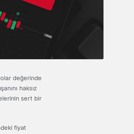
 dolar değerinde
ışanını haksız
erinin sert bir
ndeki fiyat