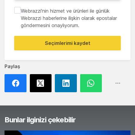
Webrazzi'nin hizmet ve ürünleri ile günlük
Webrazzi haberlerine ilişkin olarak epostalar
göndermesini onaylıyorum.
Seçimlerimi kaydet
Paylaş
Bunlar ilginizi çekebilir