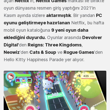
açan
Netflix
'in,
Netflix Games
markası ile birlikte
oyun dünyasına resmen giriş yaptığını 2021'in
Kasım ayında sizlere
aktarmıştık
. Bir yandan
PC
oyunu geliştirmeye hazırlanan
Netflix, bu hafta
mobil oyun kataloğuna
9 yeni oyun daha
eklediğini duyurdu
.
Oyunlar arasında
Devolver
Digital'
den
Reigns: Three Kingdoms
,
Neowiz
'den
Cats & Soup
ve
Rogue Games
'den
Hello Kitty Happiness Parade
yer alıyor.