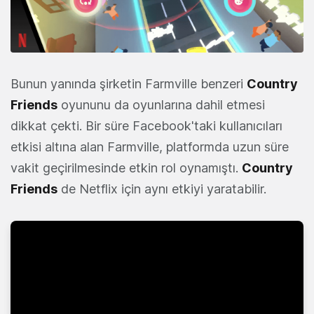
Bunun yanında şirketin Farmville benzeri
Country
Friends
oyununu da oyunlarına dahil etmesi
dikkat çekti. Bir süre Facebook'taki kullanıcıları
etkisi altına alan
Farmville, platformda uzun süre
vakit geçirilmesinde etkin rol oynamıştı.
Country
Friends
de Netflix için aynı etkiyi yaratabilir.