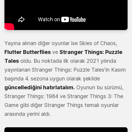
Yayına alınan diğer oyunlar ise
Skies of Chaos,
Flutter Butterflies
ve
Stranger Things: Puzzle
Tales
oldu. Bu noktada i
lk olarak 2021 yılında
yayınlanan Stranger Things: Puzzle Tales'in Kasım
başında 4. sezona uygun olarak şekilde
güncellediğini hatırlatalım
.
Oyunun bu sürümü,
Stranger Things: 1984 ve Stranger Things 3: The
Game gibi diğer Stranger Things temalı oyunlar
arasında yerini aldı.