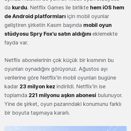
da
kurdu
. Netflix Games ile birlikte
hem iOS hem
de Android platformları
için mobil oyunlar
geliştiren şirketin Kasım başında
mobil oyun
stüdyosu Spry Fox'u satın aldığını
eklemekte
fayda var.
Netflix abonelerinin çok küçük bir kısmının bu
oyunları oynadığını görüyoruz. Ağustos ayı
verilerine göre Netflix'in mobil oyunları bugüne
kadar
23 milyon kez
indirildi. Netflix'in ise
toplamda
221 milyonu aşkın abonesi
bulunuyor.
Yine de şirket, oyun pazarındaki konumunu farklı
bir boyuta taşımaya kararlı.