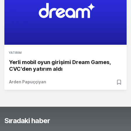
YATIRIM
Yerli mobil oyun girişimi Dream Games,
CVC'den yatırım aldı
Arden Papuççiyan
Sıradaki haber