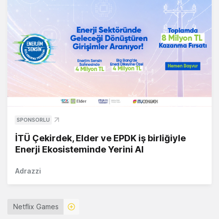
SPONSORLU
İTÜ Çekirdek, Elder ve EPDK iş birliğiyle
Enerji Ekosisteminde Yerini Al
Adrazzi
Netflix Games